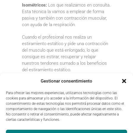
Isométricos:
Los que realizamos en consulta.
Esta técnica la vamos a emplear de forma
pasiva y también con contracción muscular,
con ayuda de la respiración.
Cuando el profesional nos realiza un
estiramiento estático y pide una contracción
del musculo que está enlongado, lo que
consigue es estirar, recuperar y relajar
nuestros tendones sumado a los beneficios
del estiramiento estático.
Gestionar consentimiento
¿Antes o después del
ejercicio?
Para ofrecer las mejores experiencias, utilizamos tecnologías como las
cookies para almacenar y/o acceder a la información del dispositivo. El
consentimiento de estas tecnologías nos permitirá procesar datos como el
Después siempre. Antes siempre y cuando
comportamiento de navegación o las identificaciones únicas en este sitio.
se identifique bien la musculatura
No consentir o retirar el consentimiento, puede afectar negativamente a
antagonista.
ciertas características y funciones.
Antes de la práctica deportiva: estiramientos