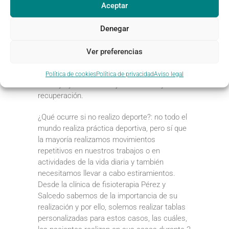
Aceptar
dinámicos (cortos e intensos), para así
despertar la musculatura y prepararla para el
Denegar
ejercicio.
Después de la práctica deportiva:
Ver preferencias
estiramientos estáticos (prolongados y
suaves), para conseguir relajación en sus
Política de cookies
Política de privacidad
Aviso legal
fibras y ayudar a un mejor descanso y
recuperación.
¿Qué ocurre si no realizo deporte?: no todo el
mundo realiza práctica deportiva, pero sí que
la mayoría realizamos movimientos
repetitivos en nuestros trabajos o en
actividades de la vida diaria y también
necesitamos llevar a cabo estiramientos.
Desde la clínica de fisioterapia Pérez y
Salcedo sabemos de la importancia de su
realización y por ello, solemos realizar tablas
personalizadas para estos casos, las cuáles,