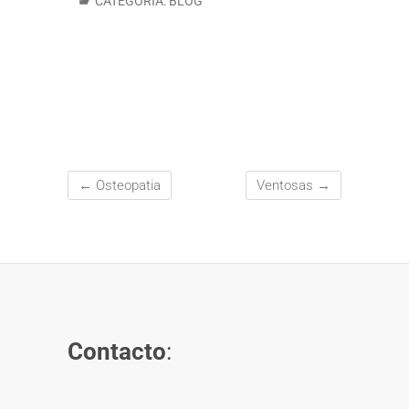
CATEGORÍA:
BLOG
←
Osteopatia
Ventosas
→
Contacto
: