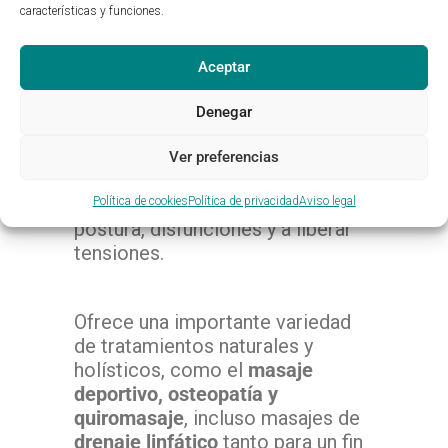
características y funciones.
recuperación de lesiones
posturales, estructurales y
deportivas
. Su objetivo principal, y
Aceptar
vocacional, es potenciar nuestro
bienestar corporal hasta el
Denegar
confort (no dolor).
Ver preferencias
También nos ayuda a mejorar la
Política de cookies
Política de privacidad
Aviso legal
postura, disfunciones y a liberar
tensiones.
Ofrece una importante variedad
de tratamientos naturales y
holísticos, como el
masaje
deportivo, osteopatía y
quiromasaje
, incluso masajes de
drenaje linfático
tanto para un fin