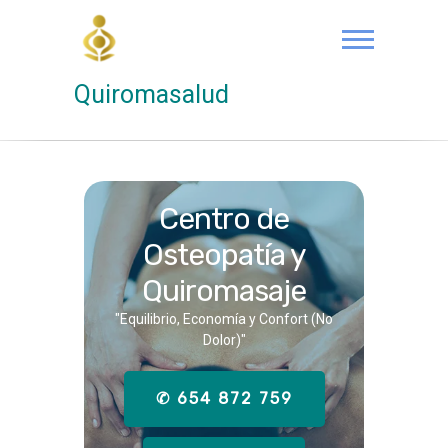
Saltar
al
contenido
Quiromasalud
Centro de
Osteopatía y
Quiromasaje
"Equilibrio, Economía y Confort (No
Dolor)"
✆ 654 872 759